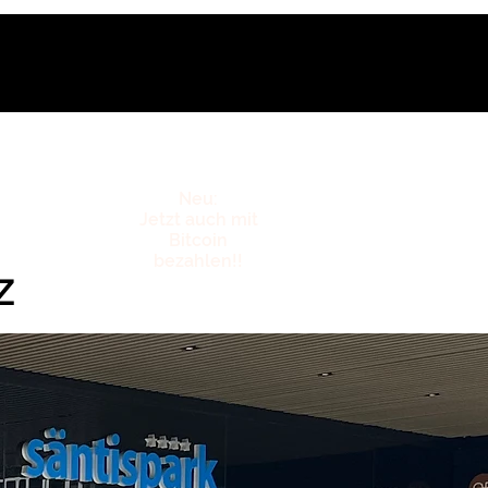
Neu:
Jetzt
auch mit
Bitcoin
bezahlen!!
z