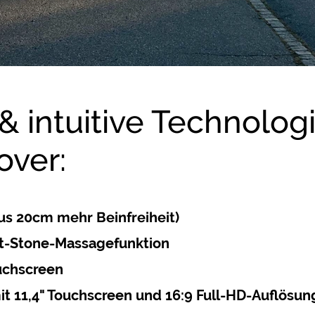
& intuitive Technolog
over:
us 20cm mehr Beinfreiheit)
t-Stone-Massagefunktion
uchscreen
t 11,4" Touchscreen und 16:9 Full-HD-Auflösun