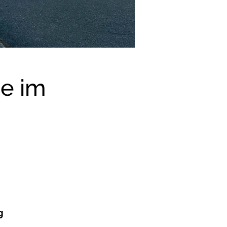
ie im
g