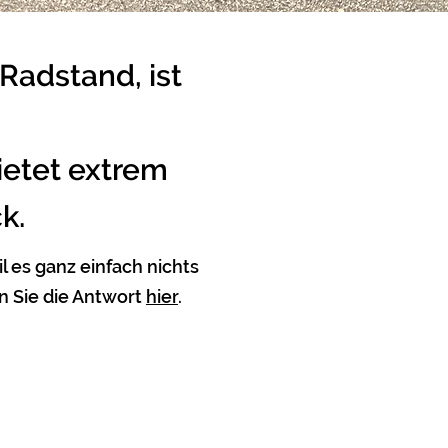
adstand, ist
ietet extrem
k.
l es ganz einfach nichts
n Sie die Antwort
hier
.